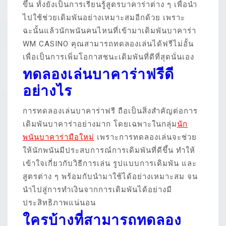
ขึ้น ทั้งยังเป็นการเรียนรู้สูตรบาคาร่าต่าง ๆ เพื่อนำ
ไปใช้ช่วยเดิมพันอย่างเหมาะสมอีกด้วย เพราะ
ฉะนั้นแล้วนักพนันคนไหนที่เข้ามาเดิมพันบาคาร่า
WM CASINO คุณสามารถทดลองเล่นได้ฟรีไม่อั้น
เพื่อเป็นการเพิ่มโอกาสชนะเดิมพันที่ดีที่สุดนั่นเอง
ทดลองเล่นบาคาร่าฟรีดี
อย่างไร
การทดลองเล่นบาคาร่าฟรี ถือเป็นสิ่งสำคัญต่อการ
เดิมพันบาคาร่าอย่างมาก โดยเฉพาะในกลุ่ม
นัก
พนันบาคาร่ามือใหม่
เพราะการทดลองเล่นจะช่วย
ให้นักพนันมีประสบการณ์การเดิมพันที่ดีขึ้น ทำให้
เข้าใจเกี่ยวกับวิธีการเล่น รูปแบบการเดิมพัน และ
สูตรต่าง ๆ พร้อมกับนำมาใช้ได้อย่างเหมาะสม จน
นำไปสู่การทำเงินจากการเดิมพันได้อย่างมี
ประสิทธิภาพแน่นอน
ใครบ้างที่สามารถทดลอง