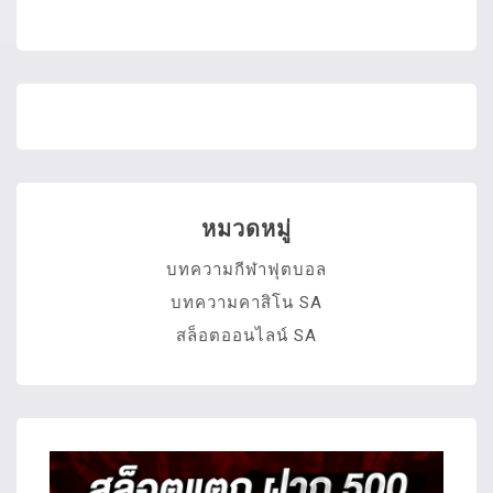
หมวดหมู่
บทความกีฬาฟุตบอล
บทความคาสิโน SA
สล็อตออนไลน์ SA