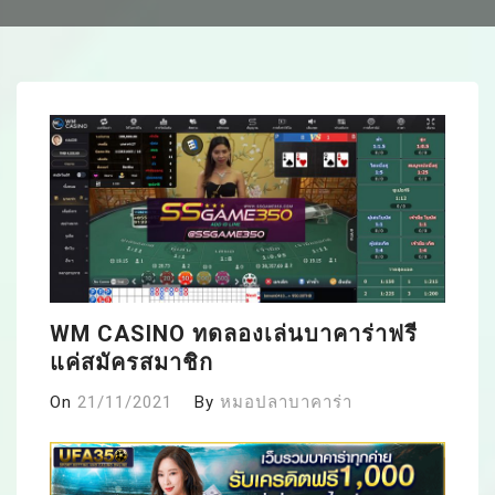
WM CASINO ทดลองเล่นบาคาร่าฟรี
แค่สมัครสมาชิก
On
21/11/2021
By
หมอปลาบาคาร่า