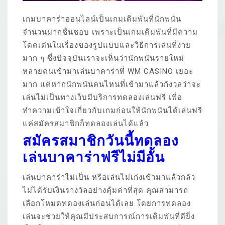
เกมบาคาร่าออนไลน์เป็นเกมเดิมพันที่นักพนัน
จำนวนมากชื่นชอบ เพราะเป็นเกมเดิมพันที่มีความ
โดดเด่นในเรื่องของรูปแบบและวิธีการเล่นที่ง่าย
มาก ๆ ซึ่งปัจจุบันเราจะเห็นว่านักพนันรายใหม่
หลายคนเข้ามาเล่นบาคาร่าที่ WM CASINO เยอะ
มาก แต่หากนักพนันคนไหนที่เข้ามาแล้วกังวลว่าจะ
เล่นไม่เป็นทางเว็บมีบริการทดลองเล่นฟรี เพื่อ
ทำความเข้าใจเกี่ยวกับเกมก่อนให้นักพนันได้เล่นฟรี
แค่สมัครสมาชิกก็ทดลองเล่นได้แล้ว
สมัครสมาชิกวันนี้ทดลอง
เล่นบาคาร่าฟรีไม่มีอั้น
เล่นบาคาร่าไม่เป็น หรือเล่นไม่เก่งเข้ามาแล้วกลัว
ไม่ได้รับเงินรางวัลอย่างคุ้มค่าที่สุด คุณสามารถ
เลือกโหมดทดองเล่นก่อนได้เลย โดยการทดลอง
เล่นจะช่วยให้คุณมีประสบการณ์การเดิมพันที่ดียิ่ง