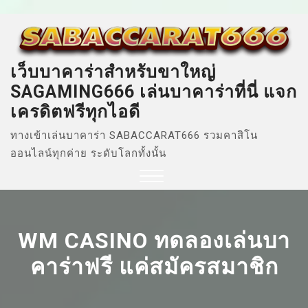
Skip
to
content
เว็บบาคาร่าสำหรับขาใหญ่
SAGAMING666 เล่นบาคาร่าที่นี่ แจก
เครดิตฟรีทุกไอดี
ทางเข้าเล่นบาคาร่า SABACCARAT666 รวมคาสิโน
ออนไลน์ทุกค่าย ระดับโลกทั้งนั้น
Close
Menu
WM CASINO ทดลองเล่นบา
คาร่าฟรี แค่สมัครสมาชิก